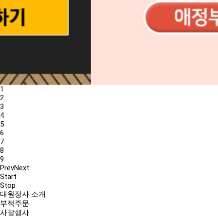
1
2
3
4
5
6
7
8
9
Prev
Next
Start
Stop
대원정사 소개
부적주문
사찰행사