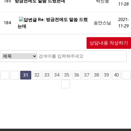
185
방금전에도 말씀 드렸는데
박진형
11-28
Re: 방금전에도 말씀 드렸
2021-
184
송안스님
11-29
는데
상담내용 작성하기
32
33
34
35
36
37
38
39
40
31