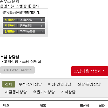
종무소 문의
운영자(시스템장애) 문의
스님 상담실
> 고객상담 > 스님 상담실
Total 4,293건
162 페이지
상담내용 작성하기
전체
부적-삼재상담
애정-연인상담
신살-운명상담
사찰행사상담
축원기도상담
기타상담
번호
제목
글쓴이
날짜