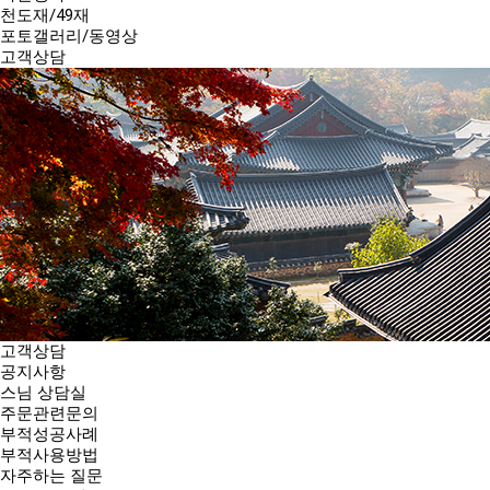
천도재/49재
포토갤러리/동영상
고객상담
고객상담
공지사항
스님 상담실
주문관련문의
부적성공사례
부적사용방법
자주하는 질문