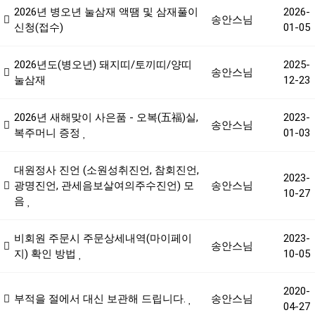
2026년 병오년 눌삼재 액땜 및 삼재풀이
2026-
송안스님
신청(접수)
01-05
2026년도(병오년) 돼지띠/토끼띠/양띠
2025-
송안스님
눌삼재
12-23
2026년 새해맞이 사은품 - 오복(五福)실,
2023-
송안스님
복주머니 증정
01-03
대원정사 진언 (소원성취진언, 참회진언,
2023-
광명진언, 관세음보살여의주수진언) 모
송안스님
10-27
음
비회원 주문시 주문상세내역(마이페이
2023-
송안스님
지) 확인 방법
10-05
2020-
부적을 절에서 대신 보관해 드립니다.
송안스님
04-27