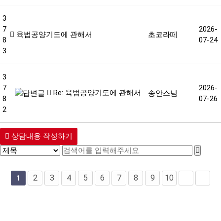
3
7
2026-
육법공양기도에 관해서
초코라떼
8
07-24
3
3
7
2026-
Re: 육법공양기도에 관해서
송안스님
8
07-26
2
상담내용 작성하기
2
3
4
5
6
7
8
9
10
1