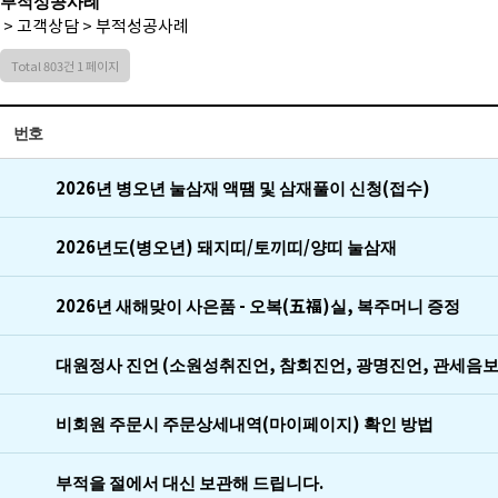
부적성공사례
> 고객상담 > 부적성공사례
Total 803건
1 페이지
번호
2026년 병오년 눌삼재 액땜 및 삼재풀이 신청(접수)
2026년도(병오년) 돼지띠/토끼띠/양띠 눌삼재
2026년 새해맞이 사은품 - 오복(五福)실, 복주머니 증정
대원정사 진언 (소원성취진언, 참회진언, 광명진언, 관세음
비회원 주문시 주문상세내역(마이페이지) 확인 방법
부적을 절에서 대신 보관해 드립니다.