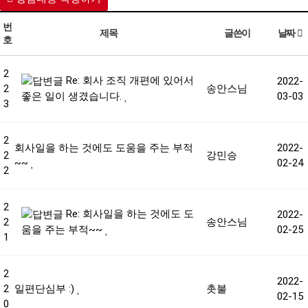
번
제목
글쓴이
날짜
호
2
Re: 회사 조직 개편에 있어서
2022-
2
송안스님
03-03
좋은 일이 생겼습니다.
3
2
회사일을 하는 것에도 도움을 주는 부적
2022-
2
강민승
~~
02-24
2
2
Re: 회사일을 하는 것에도 도
2022-
2
송안스님
02-25
움을 주는 부적~~
1
2
2022-
2
일편단심부 :)
촛불
02-15
0