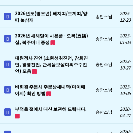
2026년도(병오년) 돼지띠/토끼띠/양
2025-
송안스님
띠 눌삼재
12-23
2026년 새해맞이 사은품 - 오복(五福)
2023-
송안스님
실, 복주머니 증정
01-03
대원정사 진언 (소원성취진언, 참회진
2023-
언, 광명진언, 관세음보살여의주수진
송안스님
10-27
언) 모음
비회원 주문시 주문상세내역(마이페
2023-
송안스님
이지) 확인 방법
10-05
부적을 절에서 대신 보관해 드립니다.
2020-
송안스님
04-27
2020-