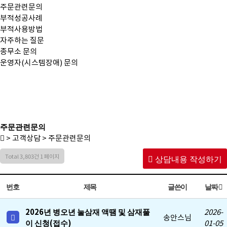
주문관련문의
부적성공사례
부적사용방법
자주하는 질문
종무소 문의
운영자(시스템장애) 문의
주문관련문의
> 고객상담 > 주문관련문의
Total 3,803건
1 페이지
상담내용 작성하기
번호
제목
글쓴이
날짜
2026년 병오년 눌삼재 액땜 및 삼재풀
2026-
송안스님
이 신청(접수)
01-05