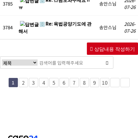
2026-
3785
송안스님
07-26
ㅠ
Re: 육법공양기도에 관
2026-
3784
송안스님
07-26
해서
상담내용 작성하기
2
3
4
5
6
7
8
9
10
1